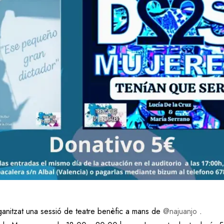
anitzat una sessió de teatre benèfic a mans de
@najuanjo
.