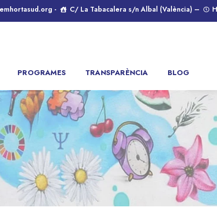
emhortasud.org -
C/ La Tabacalera s/n Albal (València) –
Ho
PROGRAMES
TRANSPARÈNCIA
BLOG