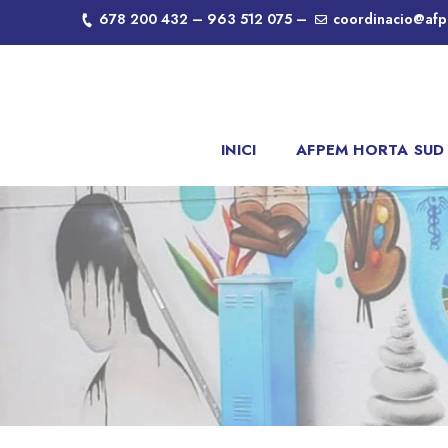
678 200 432 – 963 512 075 –
coordinacio@afp
INICI
AFPEM HORTA SUD